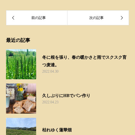
最近の記事
冬に根を張り、春の暖かさと雨でスクスク育
つ麦達。
2022.04.30
久しぶりにHBでパン作り
2022.04.23
枯れゆく蓮華畑