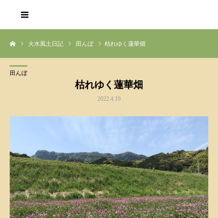
火水風土日記
田んぼ
枯れゆく蓮華畑
田んぼ
枯れゆく蓮華畑
2022.4.19