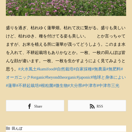
盛りを過ぎ、枯れゆく蓮華畑。枯れて次に繋がる。盛りも美しい
けど、枯れゆき、種を付けてる姿も美しい。 とか言っちゃて
ますが、お米を植える所に蓮華が茂ってどうしよう。このまま水
を入れて、不耕起栽培もありかなとか。一枚、一枚の田んぼは皆
んな顔が違います。一枚、一枚を生かすようによく見てみようと
思う。
#火水風土
#kamifood
#自然栽培
#自家採種
#無農薬
#無肥料
#
オーガニック
#organic
#beyondtheorganic
#japonic
#地球と身体によい
#蓮華
#不耕起栽培
#根粒菌
#微生物
#大分県
#中津市
#中津市三光
Share
RSS
田んぼ