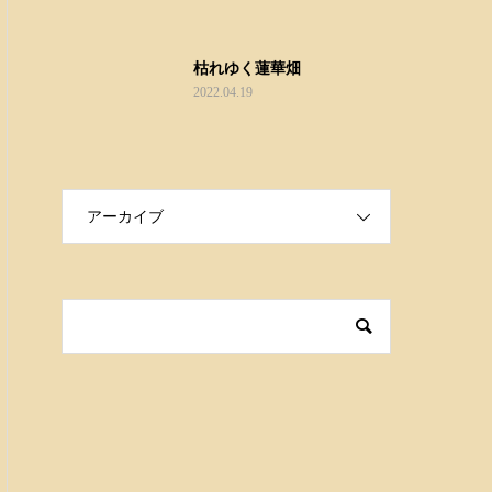
枯れゆく蓮華畑
2022.04.19
アーカイブ