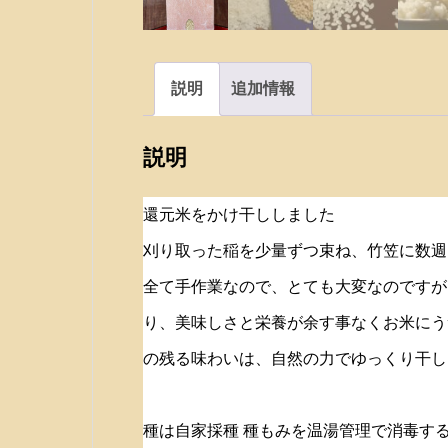
説明
追加情報
説明
還元米をかけ干ししました
刈り取った稲を少量ずつ束ね、竹笠に数週
全て手作業なので、とても大変なのですが
り、美味しさと栄養が余す事なくお米にう
の残る味わいは、自然の力でゆっくり干し
種は自家採種 種もみを温湯管理で消毒す