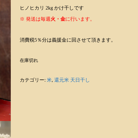
ヒノヒカリ 2kg かけ干しです
※ 発送は毎週
火・
金
に行います。
消費税5％分は義援金に回させて頂きます。
在庫切れ
カテゴリー:
米
,
還元米 天日干し