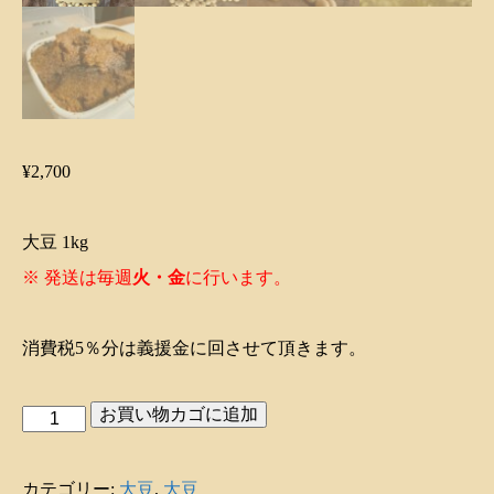
¥
2,700
大豆 1kg
※ 発送は毎週
火・
金
に行います。
消費税5％分は義援金に回させて頂きます。
お買い物カゴに追加
大
豆
1kg
カテゴリー:
大豆
,
大豆